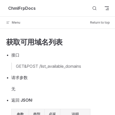
Skip to content
ChmlFrpDocs
Menu
Return to top
获取可用域名列表
接口
GET&POST /list_available_domains
请求参数
无
返回
JSON:
参数
类型
必返
说明