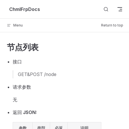
Skip to content
ChmlFrpDocs
Menu
Return to top
节点列表
接口
GET&POST /node
请求参数
无
返回
JSON:
参数
类型
必返
说明