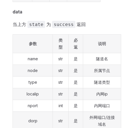
data
当上方
为
返回
state
success
类
必
参数
说明
型
返
name
str
是
隧道名
node
str
是
所属节点
type
str
是
隧道类型
localip
str
是
内网ip
nport
int
是
内网端口
外网端口/连接
dorp
str
是
域名