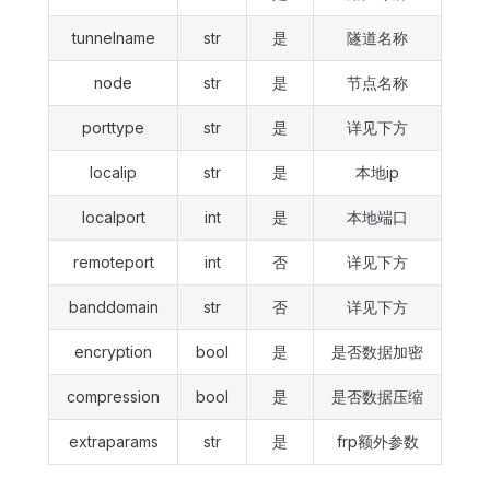
tunnelname
str
是
隧道名称
node
str
是
节点名称
porttype
str
是
详见下方
localip
str
是
本地ip
localport
int
是
本地端口
remoteport
int
否
详见下方
banddomain
str
否
详见下方
encryption
bool
是
是否数据加密
compression
bool
是
是否数据压缩
extraparams
str
是
frp额外参数