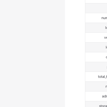
nu
v
total_
ad
stor