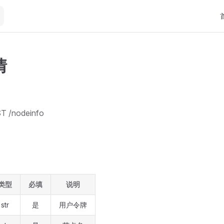
Ma
情
 /nodeinfo
类型
必填
说明
str
是
用户令牌