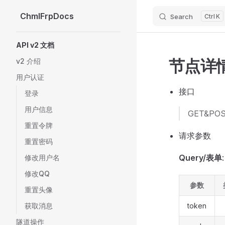
ChmlFrpDocs
Search
K
Skip to content
Sidebar Navigation
API v2 文档
节点详
v2 介绍
用户认证
接口
登录
用户信息
GET&POST
重置令牌
请求参数
重置密码
Query/表单
:
修改用户名
修改QQ
参数
重置头像
获取消息
token
隧道操作