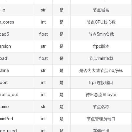
ip
str
是
节点域名
m_cores
int
是
节点CPU核心数
load5
float
是
节点5min负载
ersion
str
是
frpc版本
load1
float
是
节点1min负载
china
str
是
是否为大陆节点 no/yes
port
int
是
frps连接端口
traffic_out
int
是
传出总流量 byte
name
str
是
节点名称
minPort
int
是
节点管理员端口
age_used
int
是
存储已用