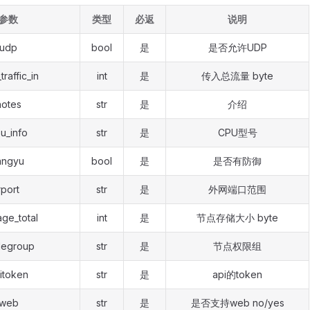
参数
类型
必返
说明
udp
bool
是
是否允许UDP
_traffic_in
int
是
传入总流量 byte
notes
str
是
介绍
u_info
str
是
CPU型号
angyu
bool
是
是否有防御
rport
str
是
外网端口范围
age_total
int
是
节点存储大小 byte
egroup
str
是
节点权限组
itoken
str
是
api的token
web
str
是
是否支持web no/yes