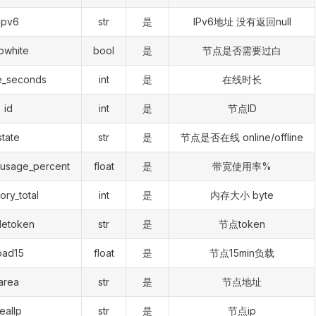
ipv6
str
是
IPv6地址 没有返回null
owhite
bool
是
节点是否需要过白
e_seconds
int
是
在线时长
id
int
是
节点ID
state
str
是
节点是否在线 online/offline
_usage_percent
float
是
带宽使用率%
ry_total
int
是
内存大小 byte
etoken
str
是
节点token
oad15
float
是
节点15min负载
area
str
是
节点地址
ealIp
str
是
节点ip