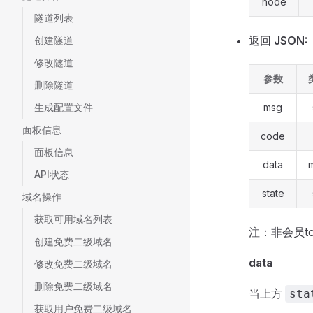
node
隧道列表
返回
JSON:
创建隧道
修改隧道
参数
删除隧道
生成配置文件
msg
面板信息
code
面板信息
data
API状态
state
域名操作
获取可用域名列表
注：非会员to
创建免费二级域名
data
修改免费二级域名
删除免费二级域名
当上方
sta
获取用户免费二级域名