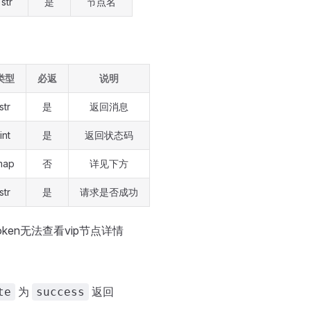
str
是
节点名
类型
必返
说明
str
是
返回消息
int
是
返回状态码
map
否
详见下方
str
是
请求是否成功
ken无法查看vip节点详情
为
返回
te
success