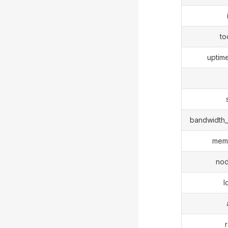
to
uptim
bandwidth
memo
nod
l
r