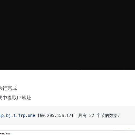
执行完成
果中提取IP地址
ip.bj.1.frp.one
 [60.205.156.171] 具有 32 字节的数据: