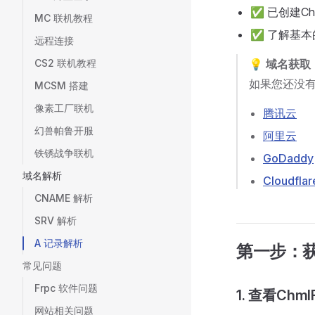
✅ 已创建Ch
MC 联机教程
✅ 了解基本
远程连接
CS2 联机教程
💡 域名获取
如果您还没
MCSM 搭建
像素工厂联机
腾讯云
幻兽帕鲁开服
阿里云
铁锈战争联机
GoDaddy
域名解析
Cloudflar
CNAME 解析
SRV 解析
A 记录解析
第一步：获
常见问题
Frpc 软件问题
1. 查看Chm
网站相关问题