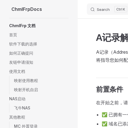
ChmlFrpDocs
Search
K
Skip to content
Sidebar Navigation
ChmlFrp 文档
A记录
首页
软件下载的选择
A记录（Addr
如何正确提问
将指导您如何配
友链申请须知
使用文档
映射使用教程
前置条件
映射开机自启
NAS启动
在开始之前，请
飞牛NAS
✅ 已拥有一
其他教程
✅ 域名已添
MC 外置登录