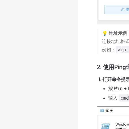
💡 地址示例
连接地址格
例如：
vip.
2. 使用Pin
打开命令提
按
+
Win
输入
cmd