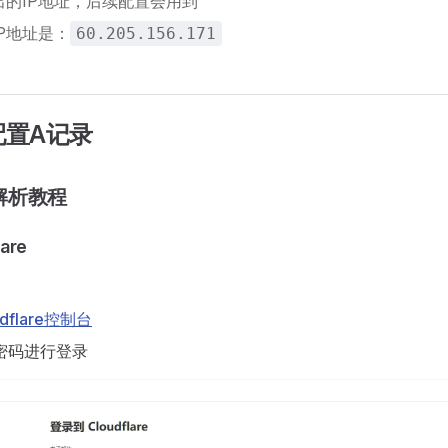
出的IP地址，后续配置会用到
P地址是：
60.205.156.171
配置A记录
re解析教程
are
udflare控制台
密码进行登录