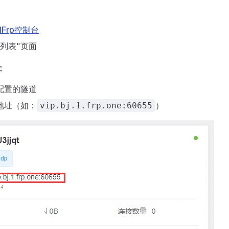
lFrp控制台
列表"页面
址
配置的隧道
地址（如：
）
vip.bj.1.frp.one:60655