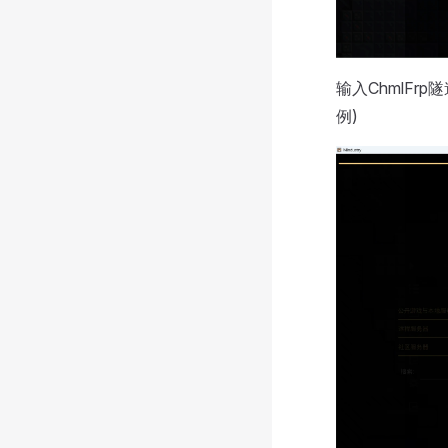
输入ChmlFrp
例)