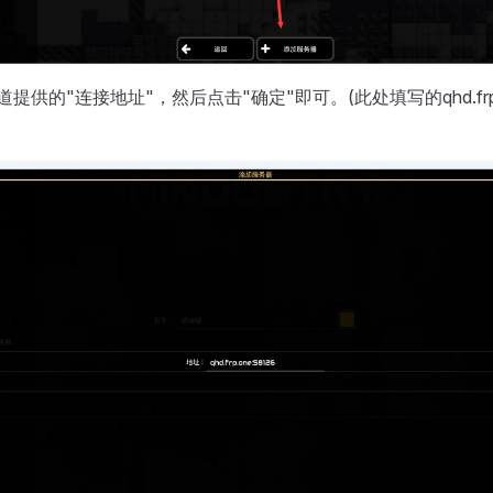
隧道提供的"连接地址"，然后点击"确定"即可。(此处填写的qhd.frp.o