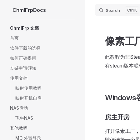
ChmlFrpDocs
Search
K
Skip to content
Sidebar Navigation
ChmlFrp 文档
像素工
首页
软件下载的选择
此教程为非St
如何正确提问
有steam版本
友链申请须知
使用文档
映射使用教程
Window
映射开机自启
NAS启动
房主开房
飞牛NAS
其他教程
打开像素工厂，
MC 外置登录
随便选择一个星